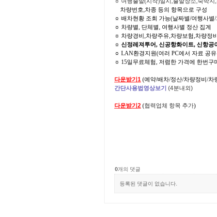
☼ 여행출발(시작)일시,출발장소,숙박지
차량번호,차종 등의 항목으로 구성
☼ 배차현황 조회 가능(날짜별/여행사별/
☼ 차량별, 단체별, 여행사별 정산 집계
☼ 차량경비,차량주유,차량보험,차량정비
☼
신정레져투어, 신공항화이트, 신항공여행
☼ LAN환경지원(여러 PC에서 자료 공유
☼ 15일무료체험, 저렴한 가격에 한번구매로 평생 
다운받기1
(
예약/배차/정산/차량정비/
간단사용법영상보기
(4분내외)
다운받기2
(
협력업체 항목 추가
)
0
개의 댓글
등록된 댓글이 없습니다.