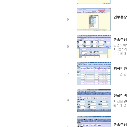
업무용승
9
…
운송주선
안녕하세요
8
지, 톤수
다.아래에
외국인관
>
외국인 단
…
건설장비
6
1. 건설
관리해 줍
운송주선