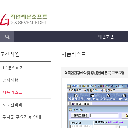
메인화면
고객지원
제품리스트
1:1문의하기
외국인관광예약 및 정산(인바운드) 프로그램
공지사항
제품리스트
포토갤러리
투니툴 주요기능 안내