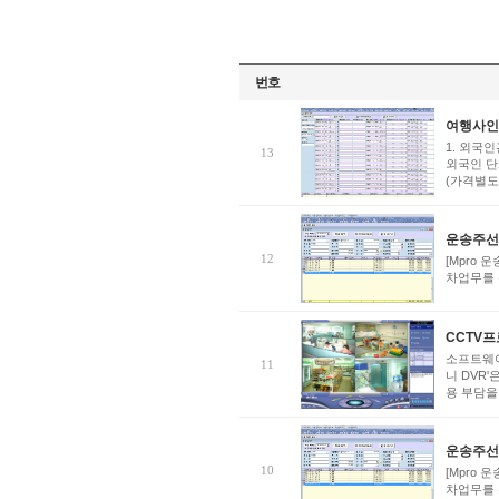
번호
여행사인
1. 외국
13
외국인 단
(가격별
운송주선
12
[Mpro
차업무를 
CCTV프
소프트웨어
11
니 DVR
용 부담
운송주선
10
[Mpro
차업무를 